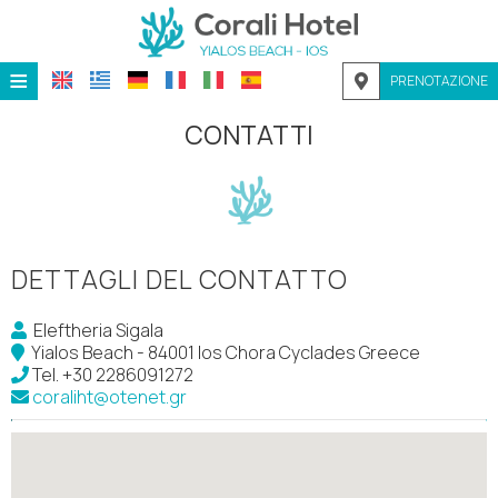
≡
PRENOTAZIONE
HOME
CONTATTI
POSIZIONE
ALLOGGIO
SERVIZI
DETTAGLI DEL CONTATTO
GALLERIA
Eleftheria Sigala
RICHIESTA
Yialos Beach - 84001 Ios Chora Cyclades Greece
Tel.
+30 2286091272
CONTATTI
coraliht@otenet.gr