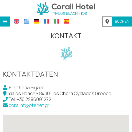
≡
BUCHEN
STARTSEITE
KONTAKT
LAGE
UNTERKUNFT
EINRICHTUNGEN
KONTAKTDATEN
GALERIE
Eleftheria Sigala
NACHFRAGE
Yialos Beach - 84001 Ios Chora Cyclades Greece
Tel.
+30 2286091272
KONTAKT
coraliht@otenet.gr