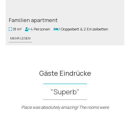
Familien apartment
18 m²
4 Personen
1 Doppelbett & 2 Einzelbetten
MEHR LESEN
Gäste Eindrücke
"Superb"
Place was absolutely amazing! The rooms were
so nice, and it was perfect having the beach and
sun loungers right across the road, the pool was
also amazing! The staff were extremely helpful