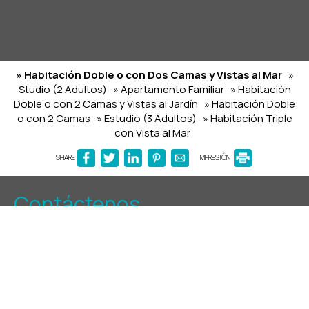
» Habitación Doble o con Dos Camas y Vistas al Mar
»
Studio (2 Adultos)
» Apartamento Familiar
» Habitación
Doble o con 2 Camas y Vistas al Jardín
» Habitación Doble
o con 2 Camas
» Estudio (3 Adultos)
» Habitación Triple
con Vista al Mar
SHARE
IMPRESIÓN
Contáctenos
Corali Hotel Beach Front Property
Hotel en Ios
Eleftheria Sigala
Yialos Beach - 84001 Ios Chora Cyclades Greece